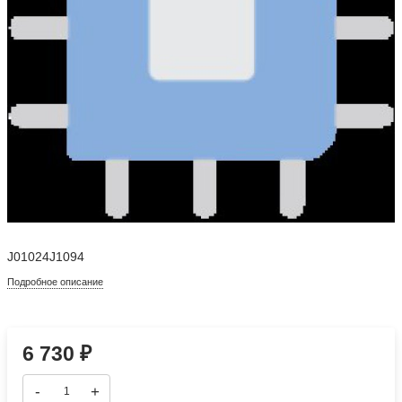
J01024J1094
Подробное описание
6 730
₽
-
+