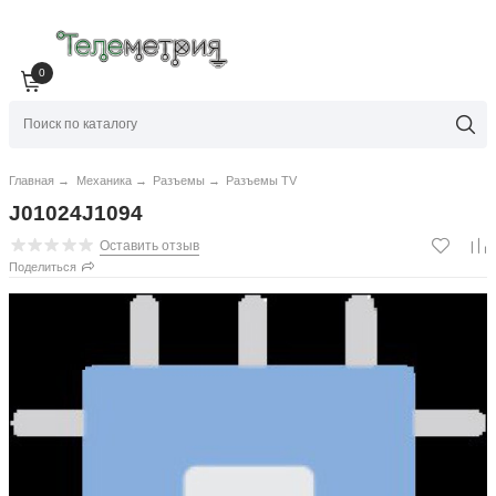
0
Главная
→
Механика
→
Разъемы
→
Разъемы TV
J01024J1094
Оставить отзыв
Поделиться