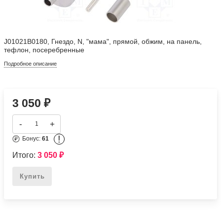
J01021B0180, Гнездо, N, "мама", прямой, обжим, на панель,
тефлон, посеребренные
Подробное описание
3 050
₽
-
+
!
Бонус:
61
Итого:
3 050
₽
Купить