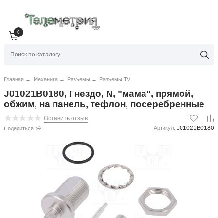
0
Главная
→
Механика
→
Разъемы
→
Разъемы TV
J01021B0180, Гнездо, N, "мама", прямой,
обжим, на панель, тефлон, посеребренные
Оставить отзыв
J01021B0180
Артикул:
Поделиться