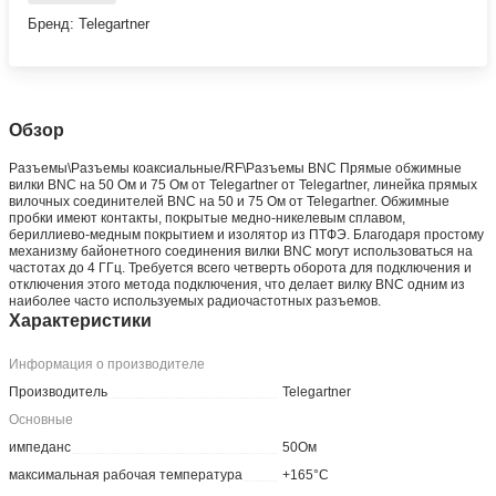
Бренд: Telegartner
Обзор
Разъeмы\Разъeмы коаксиальные/RF\Разъeмы BNC Прямые обжимные
вилки BNC на 50 Ом и 75 Ом от Telegartner от Telegartner, линейка прямых
вилочных соединителей BNC на 50 и 75 Ом от Telegartner. Обжимные
пробки имеют контакты, покрытые медно-никелевым сплавом,
бериллиево-медным покрытием и изолятор из ПТФЭ. Благодаря простому
механизму байонетного соединения вилки BNC могут использоваться на
частотах до 4 ГГц. Требуется всего четверть оборота для подключения и
отключения этого метода подключения, что делает вилку BNC одним из
наиболее часто используемых радиочастотных разъемов.
Характеристики
Информация о производителе
Производитель
Telegartner
Основные
импеданс
50Ом
максимальная рабочая температура
+165°C