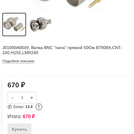
J01000A0049, Вилка BNC "папа" прямой 50Ом B7808A,CNT-
240,H155,LMR240
Подробное описание
670
₽
-
+
!
Бонус:
13.4
Итого:
670
₽
Купить