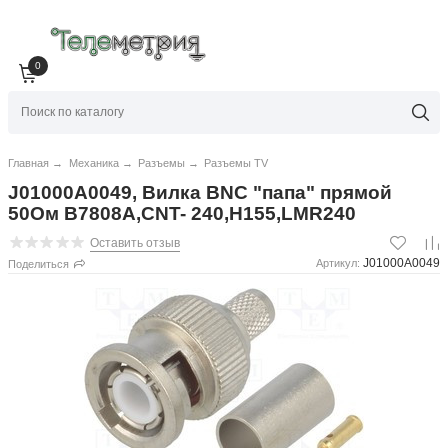
0
Главная
→
Механика
→
Разъемы
→
Разъемы TV
J01000A0049, Вилка BNC "папа" прямой
50Ом B7808A,CNT- 240,H155,LMR240
Оставить отзыв
J01000A0049
Артикул:
Поделиться