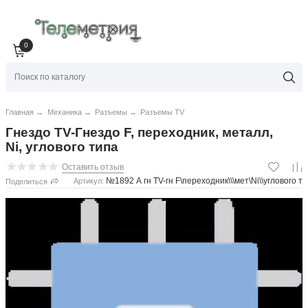
0
Главная
→
Механика
→
Разъемы
→
Разъемы TV
Гнездо TV-Гнездо F, переходник, металл,
Ni, углового типа
Оставить отзыв
№1892 А гн TV-гн F\переходник\\\мет\Ni\\углового т
Артикул:
Поделиться