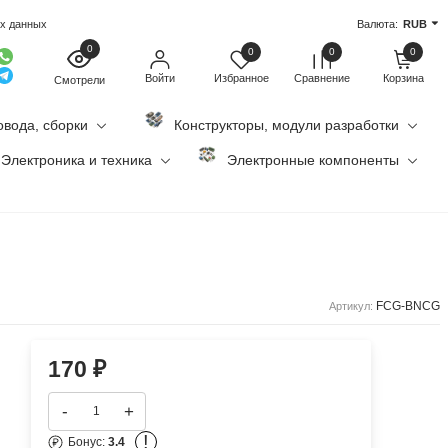
ых данных
Валюта:
RUB
0
0
0
0
Войти
Избранное
Сравнение
Корзина
Смотрели
овода, сборки
Конструкторы, модули разработки
Электроника и техника
Электронные компоненты
FCG-BNCG
Артикул:
170
₽
-
+
!
Бонус:
3.4