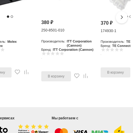
380
₽
370
₽
250-8501-010
0
174930-1
Производитель:
ITT Corporation
ель:
Molex
Производитель:
TE C
(Cannon)
ex
Бренд:
TE Connectiv
Бренд:
ITT Corporation (Cannon)
ину
В корзину
В корзину
сервисах
Мы работаем с