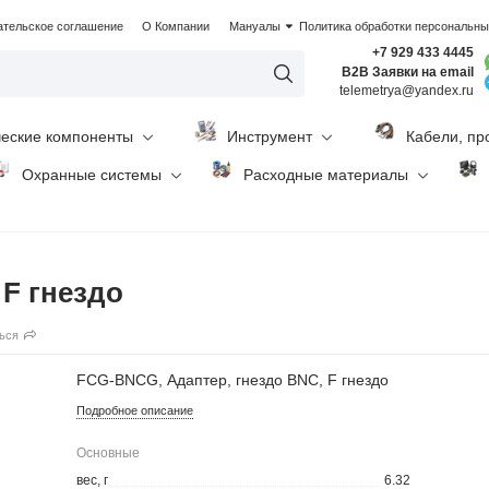
ательское соглашение
О Компании
Мануалы
Политика обработки персональн
+7 929 433 4445
B2B Заявки на email
telemetrya@yandex.ru
ческие компоненты
Инструмент
Кабели, пр
Охранные системы
Расходные материалы
F гнездо
ься
FCG-BNCG, Адаптер, гнездо BNC, F гнездо
Подробное описание
Основные
вес, г
6.32