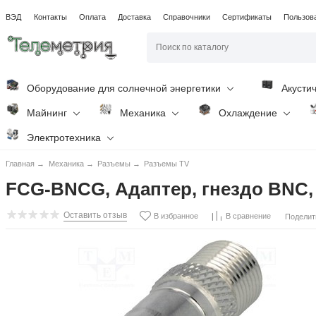
ВЭД
Контакты
Оплата
Доставка
Справочники
Сертификаты
Пользов
Оборудование для солнечной энергетики
Акусти
Майнинг
Механика
Охлаждение
Электротехника
Главная
→
Механика
→
Разъемы
→
Разъемы TV
FCG-BNCG, Адаптер, гнездо BNC, 
Оставить отзыв
В избранное
В сравнение
Поделит