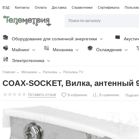
ВЭД
Контакты
Оплата
Доставка
Справочники
Сертификаты
Пользов
Оборудование для солнечной энергетики
Акусти
Майнинг
Механика
Охлаждение
Электротехника
Главная
→
Механика
→
Разъемы
→
Разъемы TV
COAX-SOCKET, Вилка, антенный 9,5
Оставить отзыв
В избранное
В сравнение
Поделит