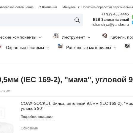
ательское соглашение
О Компании
Мануалы
Политика обработки персональн
+7 929 433 4445
B2B Заявки на email
telemetrya@yandex.ru
ческие компоненты
Инструмент
Кабели, пр
Охранные системы
Расходные материалы
мм (IEC 169-2), "мама", угловой 9
ься
COAX-SOCKET, Вилка, антенный 9,5мм (IEC 169-2), "мам
угловой 90°
Подробное описание
Основные