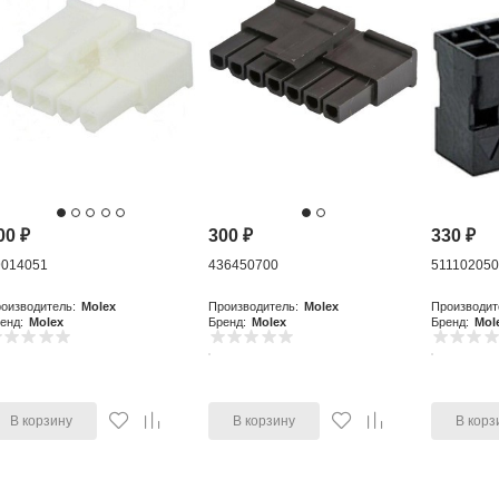
00
₽
300
₽
330
₽
9014051
436450700
51110205
оизводитель:
Molex
Производитель:
Molex
Производит
енд:
Molex
Бренд:
Molex
Бренд:
Mol
В корзину
В корзину
В корз