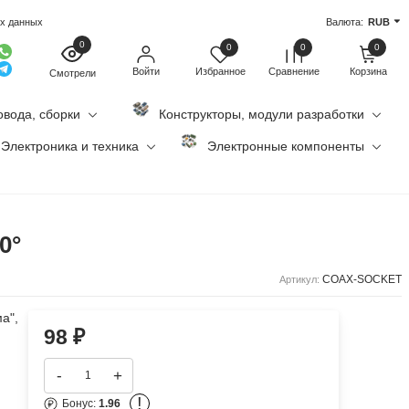
ых данных
Валюта:
RUB
0
0
0
0
Войти
Избранное
Сравнение
Корзина
Смотрели
овода, сборки
Конструкторы, модули разработки
Электроника и техника
Электронные компоненты
0°
COAX-SOCKET
Артикул:
а",
98
₽
-
+
!
Бонус:
1.96