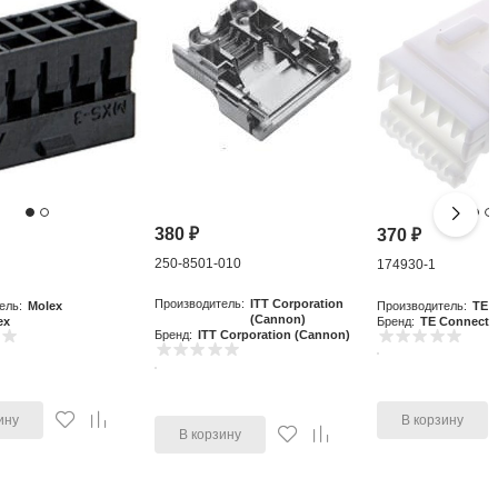
380
₽
370
₽
250-8501-010
0
174930-1
Производитель:
ITT Corporation
ель:
Molex
Производитель:
TE C
(Cannon)
ex
Бренд:
TE Connectiv
Бренд:
ITT Corporation (Cannon)
ину
В корзину
В корзину