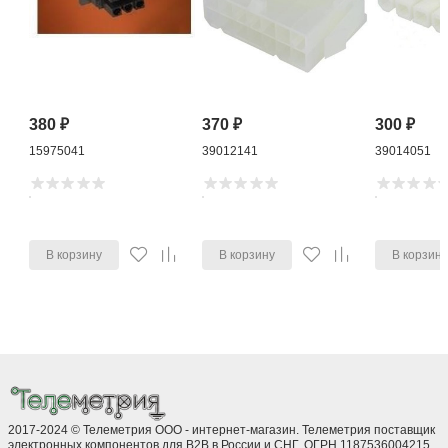
380
₽
370
₽
300
₽
15975041
39012141
39014051
В корзину
В корзину
В корзин
2017-2024 © Телеметрия ООО - интернет-магазин. Телеметрия поставщик
электронных компонентов для B2B в России и СНГ. ОГРН 1187536004215