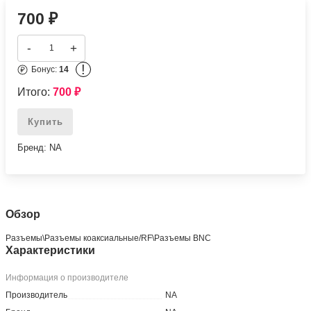
700
₽
-
+
!
Бонус:
14
Итого:
700
₽
Купить
Бренд: NA
Обзор
Разъeмы\Разъeмы коаксиальные/RF\Разъeмы BNC
Характеристики
Информация о производителе
Производитель
NA