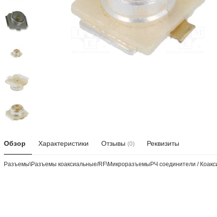
Обзор
Характеристики
Отзывы
Реквизиты
(0)
Разъeмы\Разъeмы коаксиальные/RF\МикроразъемыРЧ соединители / Коакс