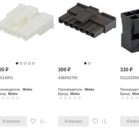
00
₽
300
₽
330
₽
9014051
436450700
51110205
оизводитель:
Molex
Производитель:
Molex
Производит
енд:
Molex
Бренд:
Molex
Бренд:
Mol
В корзину
В корзину
В корз