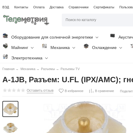
ВЭД
Контакты
Оплата
Доставка
Справочники
Сертификаты
Пользов
Оборудование для солнечной энергетики
Акусти
Майнинг
Механика
Охлаждение
Электротехника
Главная
→
Механика
→
Разъемы
→
Разъемы TV
A-1JB, Разъем: U.FL (IPX/AMC); гн
Оставить отзыв
В избранное
В сравнение
Поделит