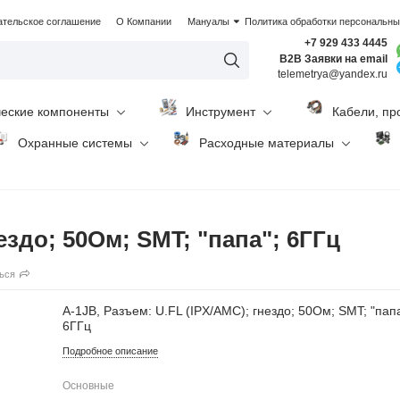
ательское соглашение
О Компании
Мануалы
Политика обработки персональн
+7 929 433 4445
B2B Заявки на email
telemetrya@yandex.ru
ческие компоненты
Инструмент
Кабели, пр
Охранные системы
Расходные материалы
ездо; 50Ом; SMT; "папа"; 6ГГц
ься
A-1JB, Разъем: U.FL (IPX/AMC); гнездо; 50Ом; SMT; "папа
6ГГц
Подробное описание
Основные