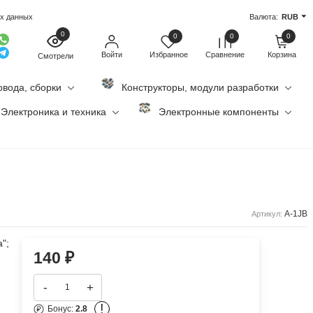
ых данных
Валюта:
RUB
0
0
0
0
Войти
Избранное
Сравнение
Корзина
Смотрели
овода, сборки
Конструкторы, модули разработки
Электроника и техника
Электронные компоненты
A-1JB
Артикул:
";
140
₽
-
+
!
Бонус:
2.8