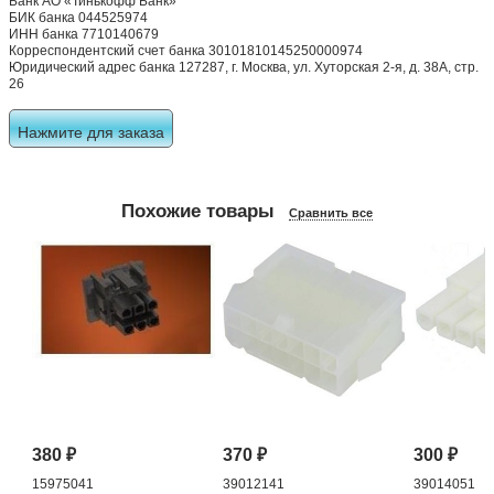
Банк АО «Тинькофф Банк»
БИК банка 044525974
ИНН банка 7710140679
Корреспондентский счет банка 30101810145250000974
Юридический адрес банка 127287, г. Москва, ул. Хуторская 2-я, д. 38А, стр.
26
Нажмите для заказа
Похожие товары
Сравнить все
380
₽
370
₽
300
₽
15975041
39012141
39014051