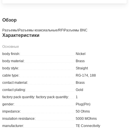
Обзор
Разъeмы\Разъeмы коаксиальные/RF\Разъeмы BNC
Характеристики
Основные
body finish:
Nickel
body material:
Brass
body style:
Straight
cable type:
RG-174, 188
contact material:
Brass
contact plating:
Gold
factory pack quantity: factory pack quantity:
1
gender:
Plug(Pin)
impedance:
50 Ohms
insulation resistance:
5000 MOhms
manufacturer:
TE Connectivity