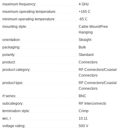
maximum frequency:
4 GHz
maximum operating temperature:
+165 C
minimum operating temperature:
-65 C
mounting style:
Cable Mount/Free
Hanging
orientation:
Straight
packaging:
Bulk
polarity:
Standard
product:
Connectors
product category:
RF Connectors/Coaxial
Connectors
product type:
RF Connectors/Coaxial
Connectors
rf series:
BNC
subcategory:
RF Interconnects
termination style:
Crimp
вес, г
10.11
voltage rating:
500 V