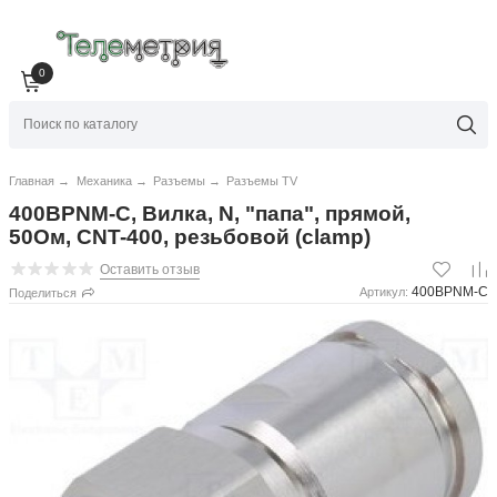
0
Главная
→
Механика
→
Разъемы
→
Разъемы TV
400BPNM-C, Вилка, N, "папа", прямой,
50Ом, CNT-400, резьбовой (clamp)
Оставить отзыв
400BPNM-C
Артикул:
Поделиться