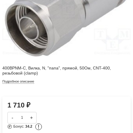
400BPNM-C, Вилка, N, "папа", прямой, 50Ом, CNT-400,
резьбовой (clamp)
Подробное описание
1 710
₽
-
+
!
Бонус:
34.2