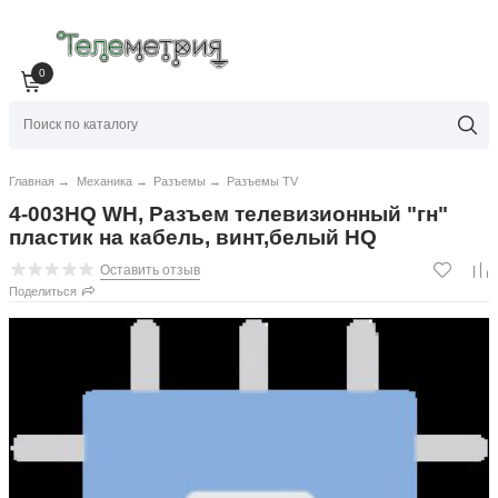
0
Главная
→
Механика
→
Разъемы
→
Разъемы TV
4-003HQ WH, Разъем телевизионный "гн"
пластик на кабель, винт,белый HQ
Оставить отзыв
Поделиться