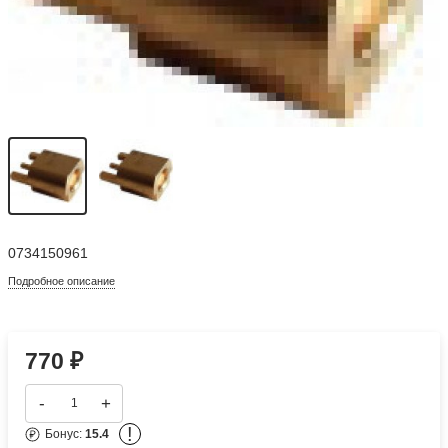
0734150961
Подробное описание
770
₽
-
+
!
Бонус:
15.4