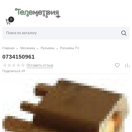
0
Главная
→
Механика
→
Разъемы
→
Разъемы TV
0734150961
Оставить отзыв
Поделиться