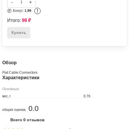
-
+
!
Бонус:
1.96
Итого:
98
₽
Купить
Обзор
Flat Cable Connectors
Характеристики
Основные
вес, г
0.76
0.0
общая оценка
Всего 0 отзывов