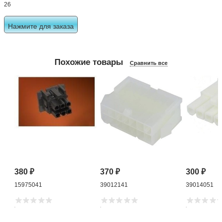
26
Нажмите для заказа
Похожие товары
Сравнить все
380
₽
370
₽
300
₽
15975041
39012141
39014051