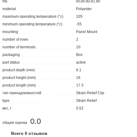
hts
8538.90.81.80
material
Polyester
maximum operating temperature (°c)
105
minimum operating temperature (°c)
-55
mounting
Panel Mount
number of rows
2
number of terminals
10
packaging
Box
part status
active
product depth (mm)
6.1
product height (mm)
16
product length (mm)
17.3
тип принадлежностей
Strain Relief Clip
type
Strain Relief
вес, г
0.52
0.0
общая оценка
Всего 0 отзывов