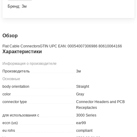
Бренд: 3м
Обзор
Flat Cable ConnectorsGTIN UPC EAN: 00054007306986 80610064166
Характеристики
Информация о производителе
Производитель
3м
Основные
body orientation
Straight
color
Gray
connector type
Connector Headers and PCB
Receptacles
для использования с
3000 Series
eccn (us)
ear99
eu rohs
compliant