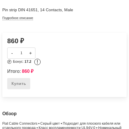
Pin strip DIN 41651, 14 Contacts, Male
Подробное описание
860
₽
-
+
!
Бонус:
17.2
Итого:
860
₽
Купить
Обзор
Flat Cable Connectors • Серый цвет • Подходит для плоского кабеля или
отдельного провода • Класс воспламеняемости UL94V-0 • Номинальный