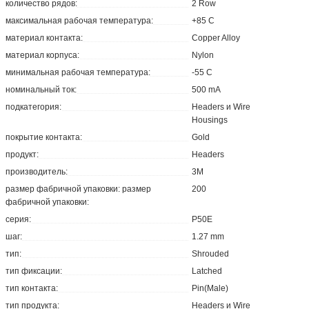
количество рядов:
2 Row
максимальная рабочая температура:
+85 C
материал контакта:
Copper Alloy
материал корпуса:
Nylon
минимальная рабочая температура:
-55 C
номинальный ток:
500 mA
подкатегория:
Headers и Wire
Housings
покрытие контакта:
Gold
продукт:
Headers
производитель:
3M
размер фабричной упаковки: размер
200
фабричной упаковки:
серия:
P50E
шаг:
1.27 mm
тип:
Shrouded
тип фиксации:
Latched
тип контакта:
Pin(Male)
тип продукта:
Headers и Wire