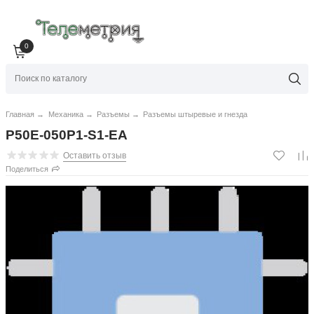
0
Главная
→
Механика
→
Разъемы
→
Разъемы штыревые и гнезда
P50E-050P1-S1-EA
Оставить отзыв
Поделиться