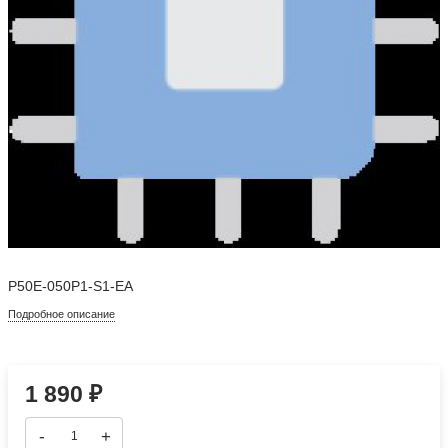
P50E-050P1-S1-EA
Подробное описание
1 890
₽
-
+