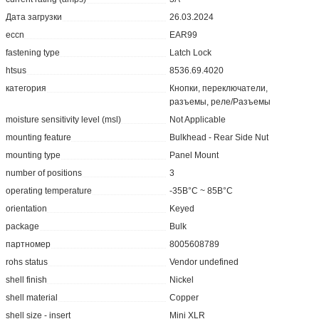
Дата загрузки
26.03.2024
eccn
EAR99
fastening type
Latch Lock
htsus
8536.69.4020
категория
Кнопки, переключатели,
разъемы, реле/Разъемы
moisture sensitivity level (msl)
Not Applicable
mounting feature
Bulkhead - Rear Side Nut
mounting type
Panel Mount
number of positions
3
operating temperature
-35В°C ~ 85В°C
orientation
Keyed
package
Bulk
партномер
8005608789
rohs status
Vendor undefined
shell finish
Nickel
shell material
Copper
shell size - insert
Mini XLR