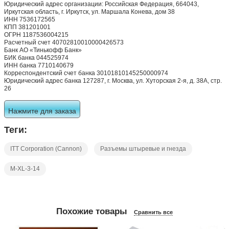
Юридический адрес организации: Российская Федерация, 664043,
Иркутская область, г. Иркутск, ул. Маршала Конева, дом 38
ИНН 7536172565
КПП 381201001
ОГРН 1187536004215
Расчетный счет 40702810010000426573
Банк АО «Тинькофф Банк»
БИК банка 044525974
ИНН банка 7710140679
Корреспондентский счет банка 30101810145250000974
Юридический адрес банка 127287, г. Москва, ул. Хуторская 2-я, д. 38А, стр.
26
Нажмите для заказа
Теги:
ITT Corporation (Cannon)
Разъемы штыревые и гнезда
M-XL-3-14
Похожие товары
Сравнить все