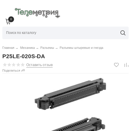
0
Главная
→
Механика
→
Разъемы
→
Разъемы штыревые и гнезда
P25LE-020S-DA
Оставить отзыв
Поделиться