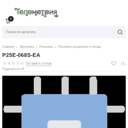
0
Главная
→
Механика
→
Разъемы
→
Разъемы штыревые и гнезда
P25E-068S-EA
Оставить отзыв
Поделиться