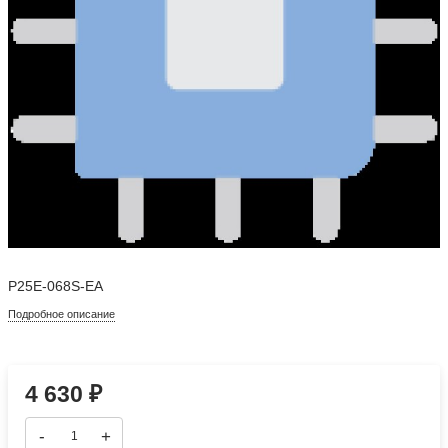
P25E-068S-EA
Подробное описание
4 630
₽
-
+