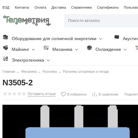
ВЭД
Контакты
Оплата
Доставка
Справочники
Сертификаты
Пользов
Оборудование для солнечной энергетики
Акусти
Майнинг
Механика
Охлаждение
Электротехника
Главная
→
Механика
→
Разъемы
→
Разъемы штыревые и гнезда
N3505-2
Оставить отзыв
Поделит
В избранное
В сравнение