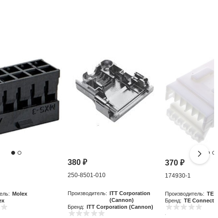
380
₽
370
₽
250-8501-010
0
174930-1
Производитель:
ITT Corporation
ель:
Molex
Производитель:
TE C
(Cannon)
ex
Бренд:
TE Connectiv
Бренд:
ITT Corporation (Cannon)