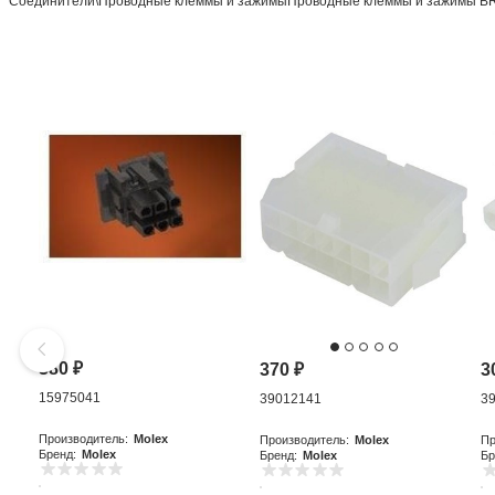
Соединители\Проводные клеммы и зажимыПроводные клеммы и зажимы
380
₽
370
₽
3
15975041
39012141
3
Производитель:
Molex
Производитель:
Molex
Пр
Бренд:
Molex
Бренд:
Molex
Бр