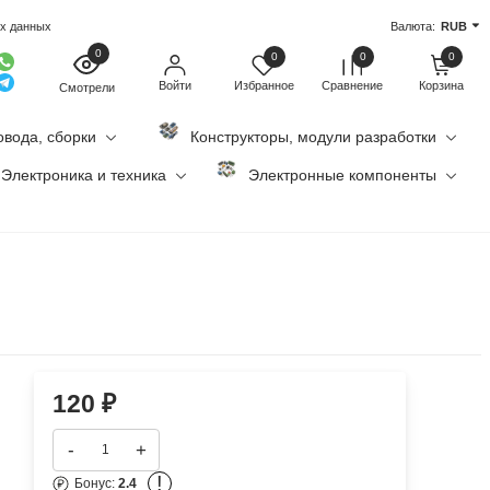
ых данных
Валюта:
RUB
0
0
0
0
Войти
Избранное
Сравнение
Корзина
Смотрели
овода, сборки
Конструкторы, модули разработки
Электроника и техника
Электронные компоненты
120
₽
-
+
!
Бонус:
2.4