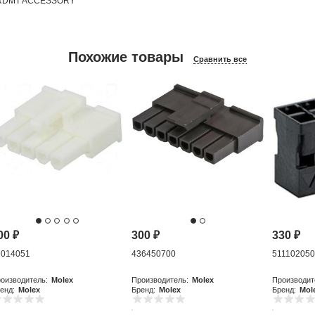
 BRDMT ACCESSORY
Похожие товары
Сравнить все
00
₽
300
₽
330
₽
9014051
436450700
51110205
оизводитель:
Molex
Производитель:
Molex
Производит
енд:
Molex
Бренд:
Molex
Бренд:
Mol