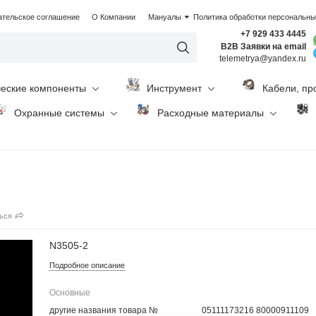
ательское соглашение
О Компании
Мануалы
Политика обработки персональн
+7 929 433 4445
B2B Заявки на email
telemetrya@yandex.ru
ческие компоненты
Инструмент
Кабели, пр
Охранные системы
Расходные материалы
ься
N3505-2
Подробное описание
Основные
другие названия товара №
05111173216 80000911109