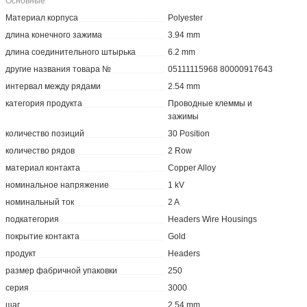
Основные
Материал корпуса
Polyester
длина конечного зажима
3.94 mm
длина соединительного штырька
6.2 mm
другие названия товара №
05111115968 80000917643
интервал между рядами
2.54 mm
категория продукта
Проводные клеммы и
зажимы
количество позиций
30 Position
количество рядов
2 Row
материал контакта
Copper Alloy
номинальное напряжение
1 kV
номинальный ток
2 A
подкатегория
Headers Wire Housings
покрытие контакта
Gold
продукт
Headers
размер фабричной упаковки
250
серия
3000
шаг
2.54 mm