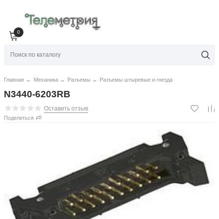
0
Главная
→
Механика
→
Разъемы
→
Разъемы штыревые и гнезда
N3440-6203RB
Оставить отзыв
Поделиться