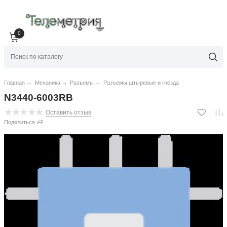
0
Главная
→
Механика
→
Разъемы
→
Разъемы штыревые и гнезда
N3440-6003RB
Оставить отзыв
Поделиться