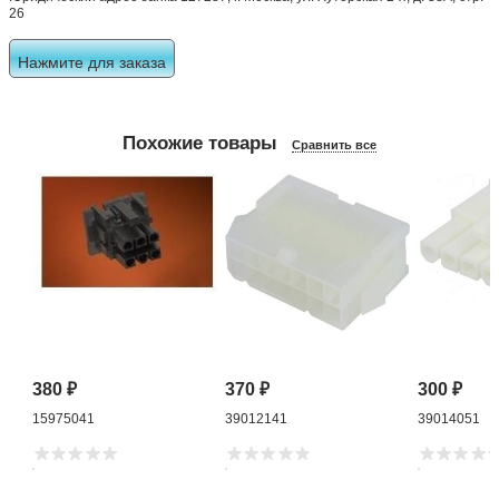
26
Нажмите для заказа
Похожие товары
Сравнить все
380
₽
370
₽
300
₽
15975041
39012141
39014051