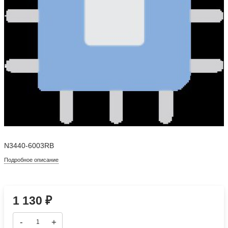
N3440-6003RB
Подробное описание
1 130
₽
-
+