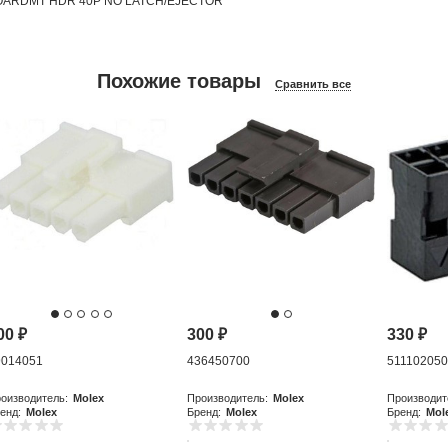
 BOARDMT HDR 40P NO LATCH/EJECTOR
Похожие товары
Сравнить все
00
₽
300
₽
330
₽
9014051
436450700
51110205
оизводитель:
Molex
Производитель:
Molex
Производит
енд:
Molex
Бренд:
Molex
Бренд:
Mol