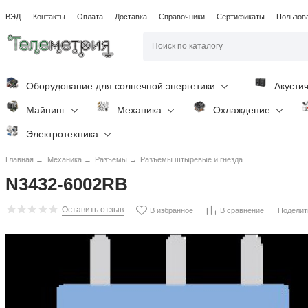
ВЭД
Контакты
Оплата
Доставка
Справочники
Сертификаты
Пользов
Оборудование для солнечной энергетики
Акусти
Майнинг
Механика
Охлаждение
Электротехника
Главная
→
Механика
→
Разъемы
→
Разъемы штыревые и гнезда
N3432-6002RB
Оставить отзыв
Поделит
В избранное
В сравнение