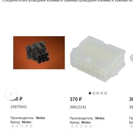
Соединители\Проводные клеммы и зажимыПроводные клеммы и зажимы
380
₽
370
₽
3
15975041
39012141
3
Производитель:
Molex
Производитель:
Molex
Пр
Бренд:
Molex
Бренд:
Molex
Бр