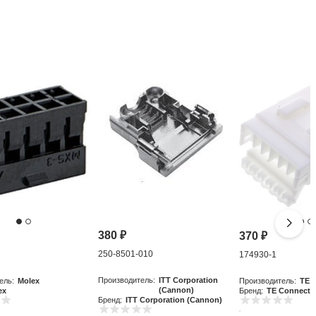
380
₽
370
₽
250-8501-010
0
174930-1
Производитель:
ITT Corporation
ель:
Molex
Производитель:
TE C
(Cannon)
ex
Бренд:
TE Connectiv
Бренд:
ITT Corporation (Cannon)