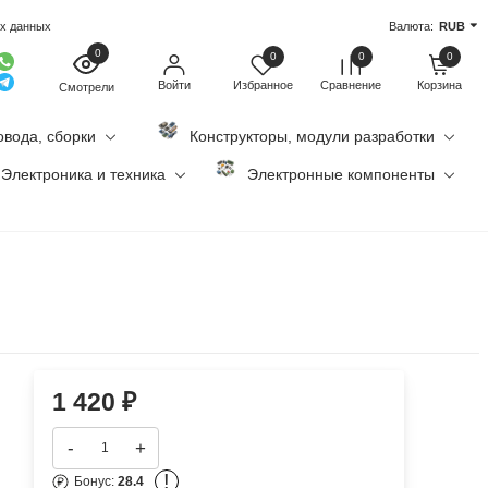
ых данных
Валюта:
RUB
0
0
0
0
Войти
Избранное
Сравнение
Корзина
Смотрели
овода, сборки
Конструкторы, модули разработки
Электроника и техника
Электронные компоненты
1 420
₽
-
+
!
Бонус:
28.4