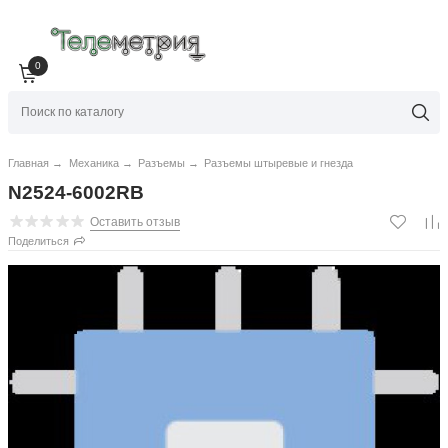
0
Главная
→
Механика
→
Разъемы
→
Разъемы штыревые и гнезда
N2524-6002RB
Оставить отзыв
Поделиться