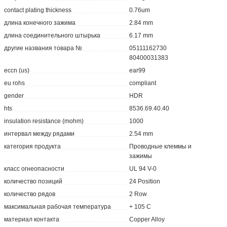
contact plating thickness
0.76um
длина конечного зажима
2.84 mm
длина соединительного штырька
6.17 mm
другие названия товара №
05111162730
80400031383
eccn (us)
ear99
eu rohs
compliant
gender
HDR
hts
8536.69.40.40
insulation resistance (mohm)
1000
интервал между рядами
2.54 mm
категория продукта
Проводные клеммы и
зажимы
класс огнеопасности
UL 94 V-0
количество позиций
24 Position
количество рядов
2 Row
максимальная рабочая температура
+ 105 C
материал контакта
Copper Alloy