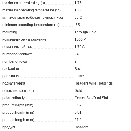
maximum current rating (a)
1.75
maximum operating temperature (°c)
105
минимальная рабочая температура
55 C
minimum operating temperature (°c)
-55
mounting
Through Hole
номинальное напряжение
1000 V
номинальный ток
1.75 A
number of contacts
24
number of rows
2
packaging
Box
part status
active
подкатегория
Headers Wire Housings
покрытие контакта
Gold
polarization type
Center Slot/Dual Slot
product depth (mm)
8.59
product height (mm)
9.91
product length (mm)
37.8
продукт
Headers