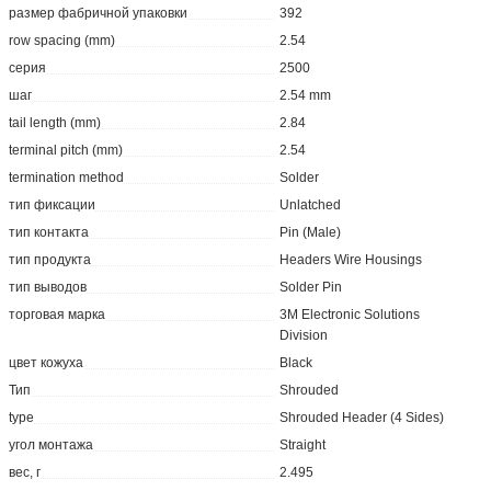
размер фабричной упаковки
392
row spacing (mm)
2.54
серия
2500
шаг
2.54 mm
tail length (mm)
2.84
terminal pitch (mm)
2.54
termination method
Solder
тип фиксации
Unlatched
тип контакта
Pin (Male)
тип продукта
Headers Wire Housings
тип выводов
Solder Pin
торговая марка
3M Electronic Solutions
Division
цвет кожуха
Black
Тип
Shrouded
type
Shrouded Header (4 Sides)
угол монтажа
Straight
вес, г
2.495