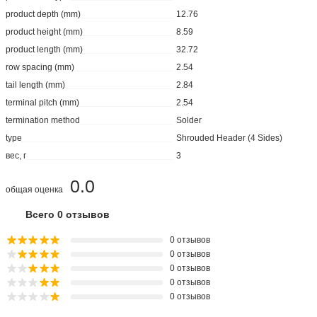
product depth (mm)
12.76
product height (mm)
8.59
product length (mm)
32.72
row spacing (mm)
2.54
tail length (mm)
2.84
terminal pitch (mm)
2.54
termination method
Solder
type
Shrouded Header (4 Sides)
вес, г
3
0.0
общая оценка
Всего 0 отзывов
0 отзывов
0 отзывов
0 отзывов
0 отзывов
0 отзывов