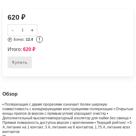
620
₽
-
+
!
Бонус:
12.4
Итого:
620
₽
Купить
Обзор
• Поляризация с двумя прорезями означает более широкую
совместимость с конкурирующими конструкциями поляризации • Открытые
концы припоя (в версии с прямым углом) упрощают очистку •
Дополнительный высокотемпературный изолятор для пайки без свинца •
Прямая поверхность доступна версия с креплением • Текущий рейтинг: • 5
А, питание на 1 контакт, 3 А, питание на 6 контактов, 1,75 А, питание всех
контактов