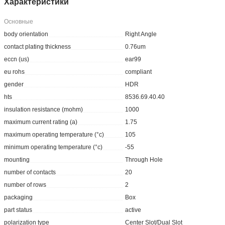
Характеристики
Основные
body orientation
Right Angle
contact plating thickness
0.76um
eccn (us)
ear99
eu rohs
compliant
gender
HDR
hts
8536.69.40.40
insulation resistance (mohm)
1000
maximum current rating (a)
1.75
maximum operating temperature (°c)
105
minimum operating temperature (°c)
-55
mounting
Through Hole
number of contacts
20
number of rows
2
packaging
Box
part status
active
polarization type
Center Slot/Dual Slot