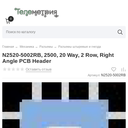
0
Главная
→
Механика
→
Разъемы
→
Разъемы штыревые и гнезда
N2520-5002RB, 2500, 20 Way, 2 Row, Right
Angle PCB Header
Оставить отзыв
N2520-5002RB
Артикул: