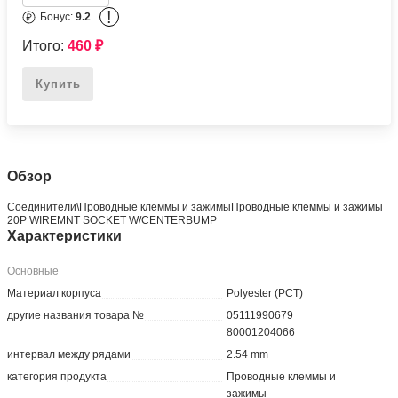
!
Бонус:
9.2
Итого:
460
₽
Купить
Обзор
Соединители\Проводные клеммы и зажимыПроводные клеммы и зажимы
20P WIREMNT SOCKET W/CENTERBUMP
Характеристики
Основные
Материал корпуса
Polyester (PCT)
другие названия товара №
05111990679
80001204066
интервал между рядами
2.54 mm
категория продукта
Проводные клеммы и
зажимы