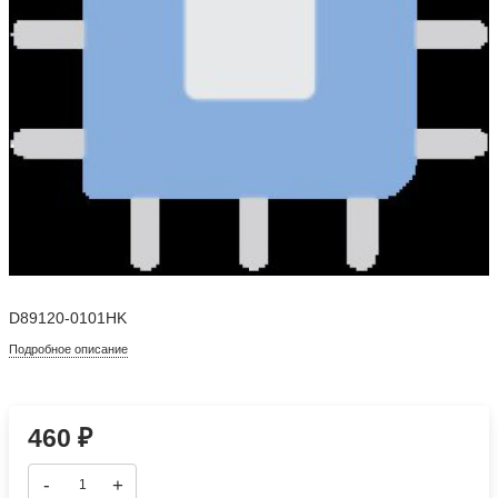
D89120-0101HK
Подробное описание
460
₽
-
+