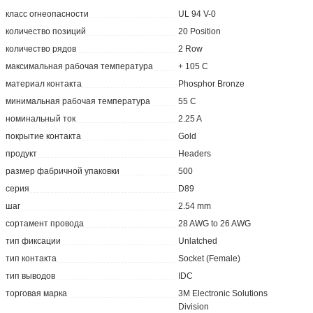
класс огнеопасности
UL 94 V-0
количество позиций
20 Position
количество рядов
2 Row
максимальная рабочая температура
+ 105 C
материал контакта
Phosphor Bronze
минимальная рабочая температура
55 C
номинальный ток
2.25 A
покрытие контакта
Gold
продукт
Headers
размер фабричной упаковки
500
серия
D89
шаг
2.54 mm
сортамент провода
28 AWG to 26 AWG
тип фиксации
Unlatched
тип контакта
Socket (Female)
тип выводов
IDC
торговая марка
3M Electronic Solutions
Division