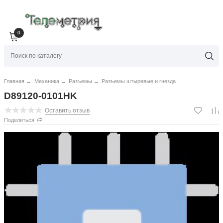
0
Главная
→
Механика
→
Разъемы
→
Разъемы штыревые и гнезда
D89120-0101HK
Оставить отзыв
Поделиться