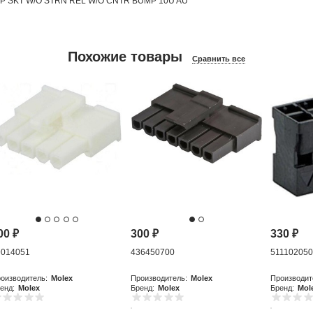
6P SKT W/O STRN REL W/O CNTR BUMP 10U AU
Похожие товары
Сравнить все
00
₽
300
₽
330
₽
9014051
436450700
51110205
оизводитель:
Molex
Производитель:
Molex
Производит
енд:
Molex
Бренд:
Molex
Бренд:
Mol