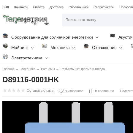
ВЭД
Контакты
Оплата
Доставка
Справочники
Сертификаты
Пользов
Оборудование для солнечной энергетики
Акусти
Майнинг
Механика
Охлаждение
Электротехника
Главная
→
Механика
→
Разъемы
→
Разъемы штыревые и гнезда
D89116-0001HK
Оставить отзыв
Поделит
В избранное
В сравнение