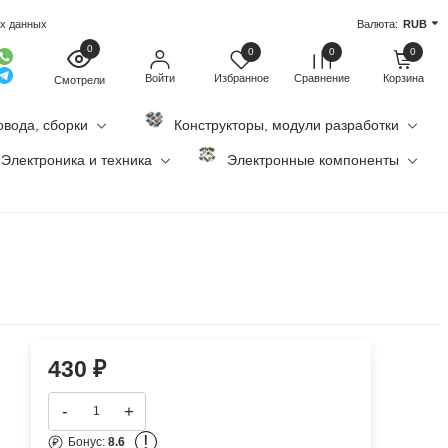
ых данных
Валюта:
RUB
0
0
0
0
Войти
Избранное
Сравнение
Корзина
Смотрели
овода, сборки
Конструкторы, модули разработки
Электроника и техника
Электронные компоненты
430
₽
-
+
!
Бонус:
8.6