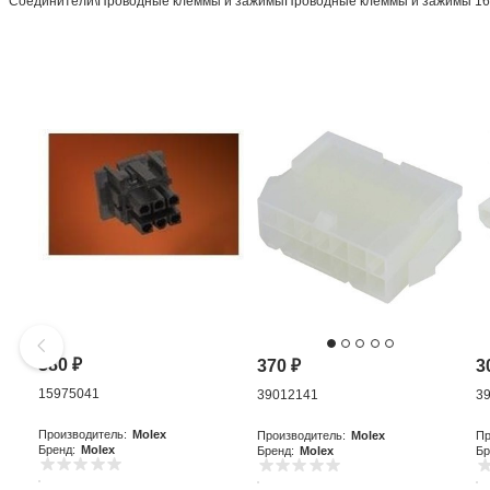
Соединители\Проводные клеммы и зажимыПроводные клеммы и зажимы 1
380
₽
370
₽
3
15975041
39012141
3
Производитель:
Molex
Производитель:
Molex
Пр
Бренд:
Molex
Бренд:
Molex
Бр