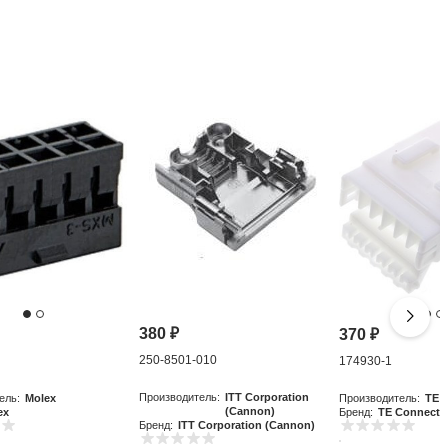
380
₽
370
₽
250-8501-010
0
174930-1
Производитель:
ITT Corporation
ель:
Molex
Производитель:
TE C
(Cannon)
ex
Бренд:
TE Connectiv
Бренд:
ITT Corporation (Cannon)