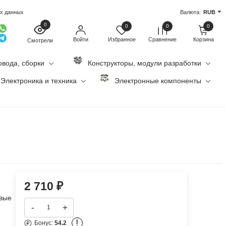
ых данных
Валюта:
RUB
0
0
0
0
Войти
Избранное
Сравнение
Корзина
Смотрели
овода, сборки
Конструкторы, модули разработки
Электроника и техника
Электронные компоненты
2 710
₽
евые
-
+
!
Бонус:
54.2