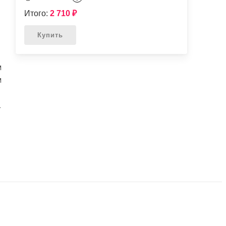
Итого:
2 710
₽
Купить
M
M
L