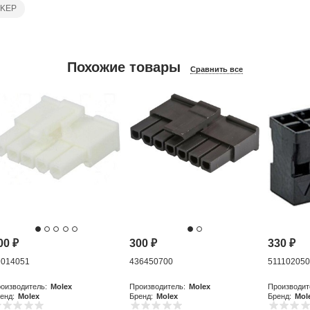
-KEP
Похожие товары
Сравнить все
00
₽
300
₽
330
₽
9014051
436450700
51110205
оизводитель:
Molex
Производитель:
Molex
Производит
енд:
Molex
Бренд:
Molex
Бренд:
Mol