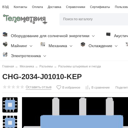
ВЭД
Контакты
Оплата
Доставка
Справочники
Сертификаты
Пользов
Оборудование для солнечной энергетики
Акусти
Майнинг
Механика
Охлаждение
Электротехника
Главная
→
Механика
→
Разъемы
→
Разъемы штыревые и гнезда
CHG-2034-J01010-KEP
Оставить отзыв
Поделит
В избранное
В сравнение