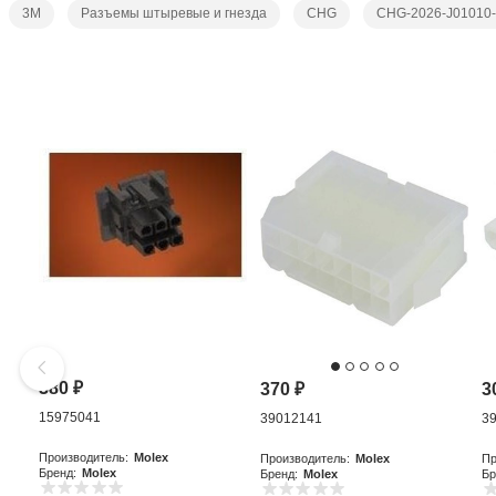
3M
Разъемы штыревые и гнезда
CHG
CHG-2026-J01010
380
₽
370
₽
3
15975041
39012141
3
Производитель:
Molex
Производитель:
Molex
Пр
Бренд:
Molex
Бренд:
Molex
Бр