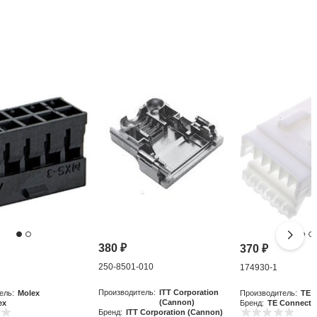
380
₽
370
₽
250-8501-010
0
174930-1
Производитель:
ITT Corporation
ель:
Molex
Производитель:
TE C
(Cannon)
ex
Бренд:
TE Connectiv
Бренд:
ITT Corporation (Cannon)