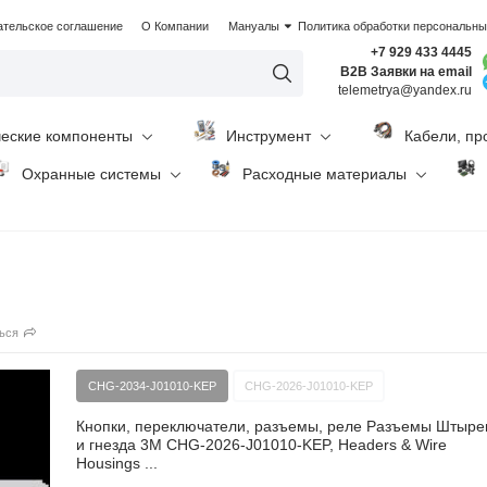
ательское соглашение
О Компании
Мануалы
Политика обработки персональн
+7 929 433 4445
B2B Заявки на email
telemetrya@yandex.ru
ческие компоненты
Инструмент
Кабели, пр
Охранные системы
Расходные материалы
ься
CHG-2034-J01010-KEP
CHG-2026-J01010-KEP
Кнопки, переключатели, разъемы, реле Разъемы Штыр
и гнезда 3M CHG-2026-J01010-KEP, Headers & Wire
Housings ...