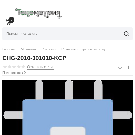
0
Главная
→
Механика
→
Разъемы
→
Разъемы штыревые и гнезда
CHG-2010-J01010-KCP
Оставить отзыв
Поделиться