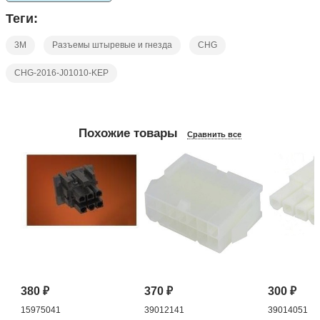
Теги:
3M
Разъемы штыревые и гнезда
CHG
CHG-2016-J01010-KEP
Похожие товары
Сравнить все
380
₽
370
₽
300
₽
15975041
39012141
39014051