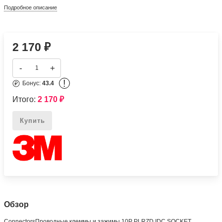
Подробное описание
2 170
₽
-
+
!
Бонус:
43.4
Итого:
2 170
₽
Купить
Обзор
ConnectorsПроводные клеммы и зажимы 10P PLRZD IDC SOCKET