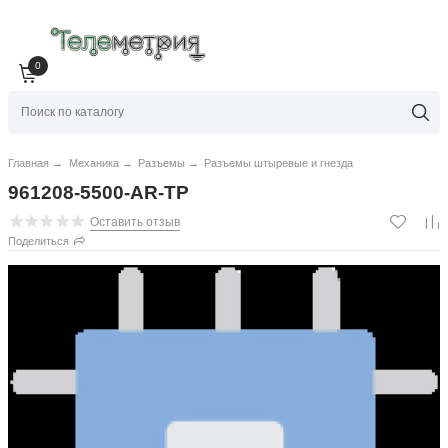
0
Главная
→
Механика
→
Разъемы
→
Разъемы штыревые и гнезда
961208-5500-AR-TP
Оставить отзыв
Поделиться