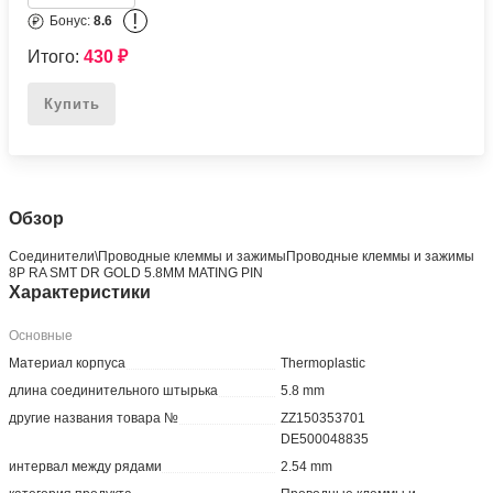
!
Бонус:
8.6
Итого:
430
₽
Купить
Обзор
Соединители\Проводные клеммы и зажимыПроводные клеммы и зажимы
8P RA SMT DR GOLD 5.8MM MATING PIN
Характеристики
Основные
Материал корпуса
Thermoplastic
длина соединительного штырька
5.8 mm
другие названия товара №
ZZ150353701
DE500048835
интервал между рядами
2.54 mm