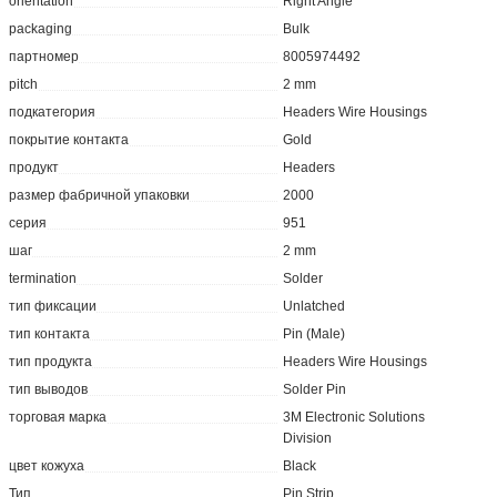
orientation
Right Angle
packaging
Bulk
партномер
8005974492
pitch
2 mm
подкатегория
Headers Wire Housings
покрытие контакта
Gold
продукт
Headers
размер фабричной упаковки
2000
серия
951
шаг
2 mm
termination
Solder
тип фиксации
Unlatched
тип контакта
Pin (Male)
тип продукта
Headers Wire Housings
тип выводов
Solder Pin
торговая марка
3M Electronic Solutions
Division
цвет кожуха
Black
Тип
Pin Strip