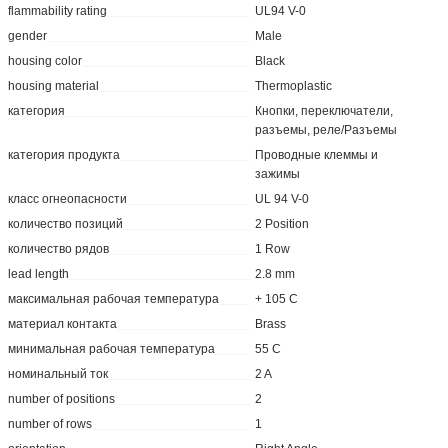
flammability rating
UL94 V-0
gender
Male
housing color
Black
housing material
Thermoplastic
категория
Кнопки, переключатели,
разъемы, реле/Разъемы
категория продукта
Проводные клеммы и
зажимы
класс огнеопасности
UL 94 V-0
количество позиций
2 Position
количество рядов
1 Row
lead length
2.8 mm
максимальная рабочая температура
+ 105 C
материал контакта
Brass
минимальная рабочая температура
55 C
номинальный ток
2 A
number of positions
2
number of rows
1