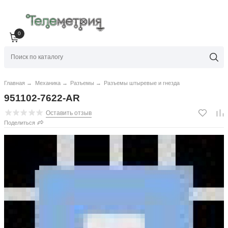
0
Главная
→
Механика
→
Разъемы
→
Разъемы штыревые и гнезда
951102-7622-AR
Оставить отзыв
Поделиться