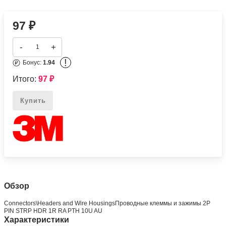
97
₽
-
+
!
Бонус:
1.94
Итого:
97
₽
Купить
Обзор
Connectors\Headers and Wire HousingsПроводные клеммы и зажимы 2P
PIN STRP HDR 1R RA PTH 10U AU
Характеристики