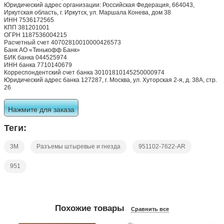
Юридический адрес организации: Российская Федерация, 664043,
Иркутская область, г. Иркутск, ул. Маршала Конева, дом 38
ИНН 7536172565
КПП 381201001
ОГРН 1187536004215
Расчетный счет 40702810010000426573
Банк АО «Тинькофф Банк»
БИК банка 044525974
ИНН банка 7710140679
Корреспондентский счет банка 30101810145250000974
Юридический адрес банка 127287, г. Москва, ул. Хуторская 2-я, д. 38А, стр.
26
Нажмите для заказа
Теги:
3M
Разъемы штыревые и гнезда
951102-7622-AR
951
Похожие товары
Сравнить все