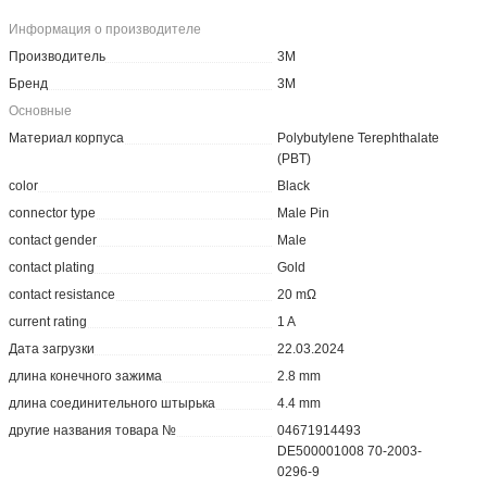
Информация о производителе
Производитель
3M
Бренд
3M
Основные
Материал корпуса
Polybutylene Terephthalate
(PBT)
color
Black
connector type
Male Pin
contact gender
Male
contact plating
Gold
contact resistance
20 mΩ
current rating
1 A
Дата загрузки
22.03.2024
длина конечного зажима
2.8 mm
длина соединительного штырька
4.4 mm
другие названия товара №
04671914493
DE500001008 70-2003-
0296-9