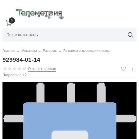
0
Главная
→
Механика
→
Разъемы
→
Разъемы штыревые и гнезда
929984-01-14
Оставить отзыв
Поделиться