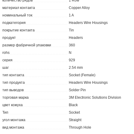
количество рядов
1 Row
материал контакта
Copper Alloy
номинальный ток
1 A
подкатегория
Headers Wire Housings
покрытие контакта
Tin
продукт
Headers
размер фабричной упаковки
360
rohs
N
серия
929
шаг
2.54 mm
тип контакта
Socket (Female)
тип продукта
Headers Wire Housings
тип выводов
Solder Pin
торговая марка
3M Electronic Solutions Division
цвет кожуха
Black
Тип
Socket
угол монтажа
Straight
вид монтажа
Through Hole