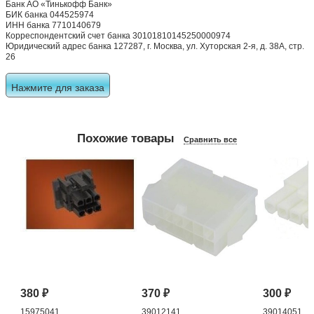
Банк АО «Тинькофф Банк»
БИК банка 044525974
ИНН банка 7710140679
Корреспондентский счет банка 30101810145250000974
Юридический адрес банка 127287, г. Москва, ул. Хуторская 2-я, д. 38А, стр.
26
Нажмите для заказа
Похожие товары
Сравнить все
380
₽
370
₽
300
₽
15975041
39012141
39014051