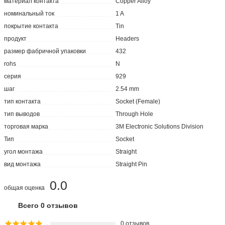
материал контакта
Copper Alloy
номинальный ток
1 A
покрытие контакта
Tin
продукт
Headers
размер фабричной упаковки
432
rohs
N
серия
929
шаг
2.54 mm
тип контакта
Socket (Female)
тип выводов
Through Hole
торговая марка
3M Electronic Solutions Division
Тип
Socket
угол монтажа
Straight
вид монтажа
Straight Pin
0.0
общая оценка
Всего 0 отзывов
0 отзывов