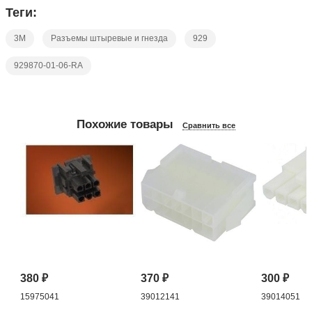
Теги:
3M
Разъемы штыревые и гнезда
929
929870-01-06-RA
Похожие товары
Сравнить все
380
₽
370
₽
300
₽
15975041
39012141
39014051