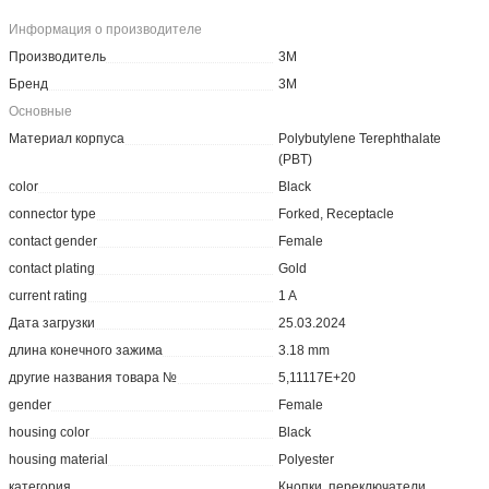
Информация о производителе
Производитель
3M
Бренд
3M
Основные
Материал корпуса
Polybutylene Terephthalate
(PBT)
color
Black
connector type
Forked, Receptacle
contact gender
Female
contact plating
Gold
current rating
1 A
Дата загрузки
25.03.2024
длина конечного зажима
3.18 mm
другие названия товара №
5,11117E+20
gender
Female
housing color
Black
housing material
Polyester
категория
Кнопки, переключатели,