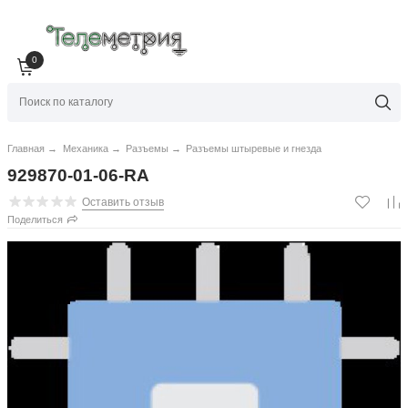
0
Главная
→
Механика
→
Разъемы
→
Разъемы штыревые и гнезда
929870-01-06-RA
Оставить отзыв
Поделиться