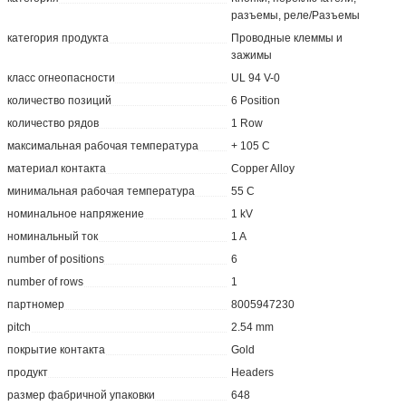
разъемы, реле/Разъемы
категория продукта
Проводные клеммы и
зажимы
класс огнеопасности
UL 94 V-0
количество позиций
6 Position
количество рядов
1 Row
максимальная рабочая температура
+ 105 C
материал контакта
Copper Alloy
минимальная рабочая температура
55 C
номинальное напряжение
1 kV
номинальный ток
1 A
number of positions
6
number of rows
1
партномер
8005947230
pitch
2.54 mm
покрытие контакта
Gold
продукт
Headers
размер фабричной упаковки
648