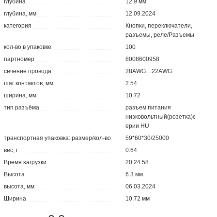
глубина
12.9 мм
глубина, мм
12.09.2024
категория
Кнопки, переключатели,
разъемы, реле/Разъемы
кол-во в упаковке
100
партномер
8008600958
сечение провода
28AWG…22AWG
шаг контактов, мм
2.54
ширина, мм
10.72
тип разъёма
разъем питания
низковольтный(розетка)с
ерии HU
транспортная упаковка: размер/кол-во
59*60*30/25000
вес, г
0.64
Время загрузки
20:24:58
Высота
6.3 мм
высота, мм
06.03.2024
Ширина
10.72 мм