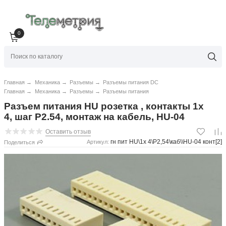
0
Главная
→
Механика
→
Разъемы
→
Разъемы питания DC
Главная
→
Механика
→
Разъемы
→
Разъемы питания
Разъем питания HU розетка , контакты 1x
4, шаг P2.54, монтаж на кабель, HU-04
Оставить отзыв
гн пит HU\1x 4\P2,54\каб\\HU-04 конт[2]
Артикул:
Поделиться