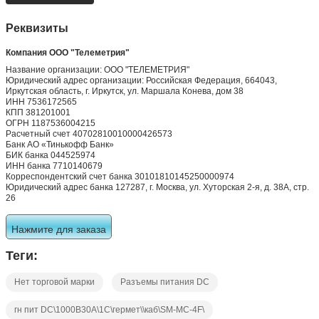
Реквизиты
Компания ООО "Телеметрия"
Название организации: ООО "ТЕЛЕМЕТРИЯ"
Юридический адрес организации: Российская Федерация, 664043,
Иркутская область, г. Иркутск, ул. Маршала Конева, дом 38
ИНН 7536172565
КПП 381201001
ОГРН 1187536004215
Расчетный счет 40702810010000426573
Банк АО «Тинькофф Банк»
БИК банка 044525974
ИНН банка 7710140679
Корреспондентский счет банка 30101810145250000974
Юридический адрес банка 127287, г. Москва, ул. Хуторская 2-я, д. 38А, стр.
26
Нажмите для заказа
Теги:
Нет торговой марки
Разъемы питания DC
гн пит DC\1000В30А\1C\гермет\\каб\SM-MC-4F\