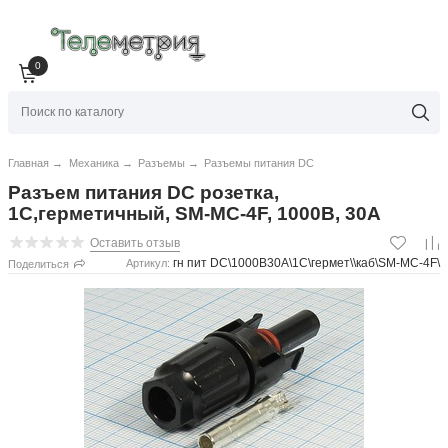
0
Главная
→
Механика
→
Разъемы
→
Разъемы питания DC
Разъем питания DC розетка,
1C,герметичный, SM-MC-4F, 1000В, 30А
Оставить отзыв
гн пит DC\1000В30А\1C\гермет\\каб\SM-MC-4F\
Артикул:
Поделиться