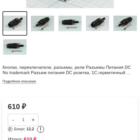
Кнопки, переключатели, разъемы, реле Разъемы Питания DC
No trademark Разъем питания DC розетка, 1C,герметичный ...
Подробное описание
610
₽
-
+
!
Бонус:
12.2
Итого:
610
₽