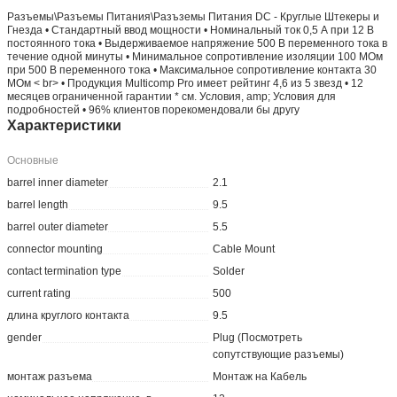
Разъемы\Разъемы Питания\Разъземы Питания DC - Круглые Штекеры и
Гнезда • Стандартный ввод мощности • Номинальный ток 0,5 А при 12 В
постоянного тока • Выдерживаемое напряжение 500 В переменного тока в
течение одной минуты • Минимальное сопротивление изоляции 100 МОм
при 500 В переменного тока • Максимальное сопротивление контакта 30
МОм < br> • Продукция Multicomp Pro имеет рейтинг 4,6 из 5 звезд • 12
месяцев ограниченной гарантии * см. Условия, amp; Условия для
подробностей • 96% клиентов порекомендовали бы другу
Характеристики
Основные
barrel inner diameter
2.1
barrel length
9.5
barrel outer diameter
5.5
connector mounting
Cable Mount
contact termination type
Solder
current rating
500
длина круглого контакта
9.5
gender
Plug (Посмотреть
сопутствующие разъемы)
монтаж разъема
Монтаж на Кабель