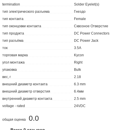
termination
Solder Eyelet(s)
тип электрического разъема
Гнездо
тип контакта
Female
тип оконцовки контакта
Сквозное Отверстие
тип продукта
DC Power Connectors
тип разъёма
DC Power Jack
ток
3.5А
торговая марка
Kycon
угол монтажа
Right
упаковка
Bulk
вес, г
2.18
внешний диаметр контакта
6.3 mm
внешний диаметр отверстия
6.4мм
внутренний диаметр контакта
2.5 mm
voltage - rated
24VDC
0.0
общая оценка
Всего 0 отзывов