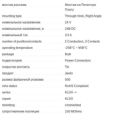
монтаж разъема
Монтаж на Печатную
Плату
mounting type
Through Hole, Right Angle
номинальное напряжение
24 V
номинальное напряжение, в
24В DC
номинальный ток
3.5 A
number of positions/contacts
2 Conductors, 3 Contacts
operating temperature
-25В°C ~ 85В°C
package
Bulk
подкатегория
Power Connectors
покрытие контакта
Tin
продукт
Jacks
размер фабричной упаковки
500
rohs status
RoHS Compliant
series
KLDX ->
серия
KLDX
shielding
Unshielded
сопротивление изоляции
100 MOhms