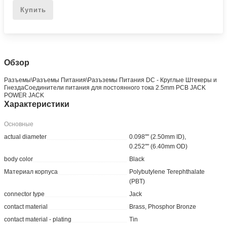
Купить
Обзор
Разъемы\Разъемы Питания\Разъземы Питания DC - Круглые Штекеры и
ГнездаСоединители питания для постоянного тока 2.5mm PCB JACK
POWER JACK
Характеристики
Основные
actual diameter
0.098"" (2.50mm ID),
0.252"" (6.40mm OD)
body color
Black
Материал корпуса
Polybutylene Terephthalate
(PBT)
connector type
Jack
contact material
Brass, Phosphor Bronze
contact material - plating
Tin