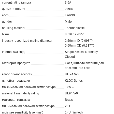
current rating (amps)
3.5A
диаметр штыря
2.5мм
eccn
EAR99
gender
Male
housing material
Thermoplastic
htsus
8536.69.4040
industry recognized mating diameter
2.50mm ID (0.098""),
5.50mm OD (0.217"")
internal switch(s)
Single Switch, Normally
Closed
категория продукта
Соединители питания для
постоянного тока
класс огнеопасности
UL 94 V-0
линейка продукции
KLDX Series
максимальная рабочая температура
+ 85 C
material flammability rating
UL94 V-0
материал контакта
Brass
минимальная рабочая температура
25 C
moisture sensitivity level (msl)
1 (Unlimited)