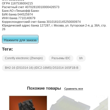
ОГРН 1187536004215
Расчетный счет 40702810010000426573
Банк АО «Тинькофф Банк»
БИК банка 044525974
ИНН банка 7710140679
Корреспондентский счет банка 30101810145250000974
Юридический адрес банка 127287, г. Москва, ул. Хуторская 2-я, д. 38А, стр.
26
Нажмите для заказа
Теги:
Connfly electronic (Zhenqin)
Разъемы IDC
bh
BH2-16 (DS1014-16) (IDC2-16MS) DS1014-16SF1B-B
Похожие товары
Сравнить все