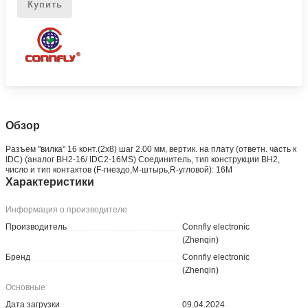
Купить
Обзор
Разъем "вилка" 16 конт.(2x8) шаг 2.00 мм, вертик. на плату (ответн. часть к
IDC) (аналог BH2-16/ IDC2-16MS) Соединитель, тип конструкции BH2,
число и тип контактов (F-гнездо,M-штырь,R-угловой): 16M
Характеристики
Информация о производителе
Производитель
Connfly electronic
(Zhenqin)
Бренд
Connfly electronic
(Zhenqin)
Основные
Дата загрузки
09.04.2024