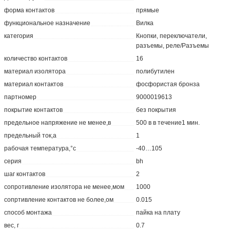
форма контактов
прямые
функциональное назначение
Вилка
категория
Кнопки, переключатели,
разъемы, реле/Разъемы
количество контактов
16
материал изолятора
полибутилен
материал контактов
фосфористая бронза
партномер
9000019613
покрытие контактов
без покрытия
предельное напряжение не менее,в
500 в в течение1 мин.
предельный ток,а
1
рабочая температура,°с
-40…105
серия
bh
шаг контактов
2
сопротивление изолятора не менее,мом
1000
сопртивление контактов не более,ом
0.015
способ монтажа
пайка на плату
вес, г
0.7