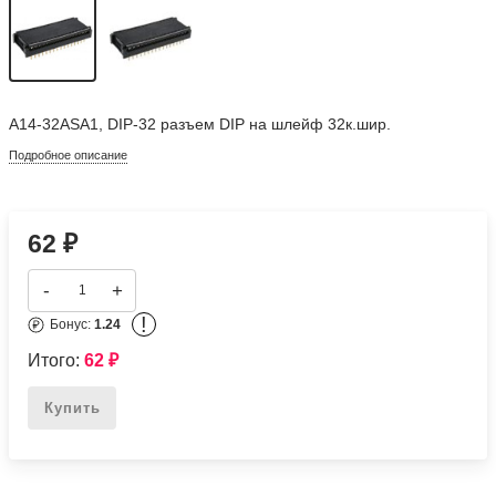
A14-32ASA1, DIP-32 разъем DIP на шлейф 32к.шир.
Подробное описание
62
₽
-
+
!
Бонус:
1.24
Итого:
62
₽
Купить