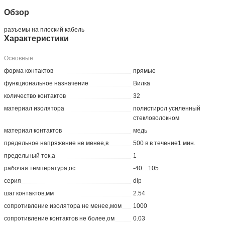
Обзор
разъемы на плоский кабель
Характеристики
Основные
форма контактов
прямые
функциональное назначение
Вилка
количество контактов
32
материал изолятора
полистирол усиленный
стекловолокном
материал контактов
медь
предельное напряжение не менее,в
500 в в течение1 мин.
предельный ток,а
1
рабочая температура,ос
-40…105
серия
dip
шаг контактов,мм
2.54
сопротивление изолятора не менее,мом
1000
сопротивление контактов не более,ом
0.03