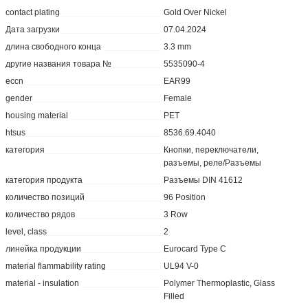
contact plating
Gold Over Nickel
Дата загрузки
07.04.2024
длина свободного конца
3.3 mm
другие названия товара №
5535090-4
eccn
EAR99
gender
Female
housing material
PET
htsus
8536.69.4040
категория
Кнопки, переключатели,
разъемы, реле/Разъемы
категория продукта
Разъемы DIN 41612
количество позиций
96 Position
количество рядов
3 Row
level, class
2
линейка продукции
Eurocard Type C
material flammability rating
UL94 V-0
material - insulation
Polymer Thermoplastic, Glass
Filled