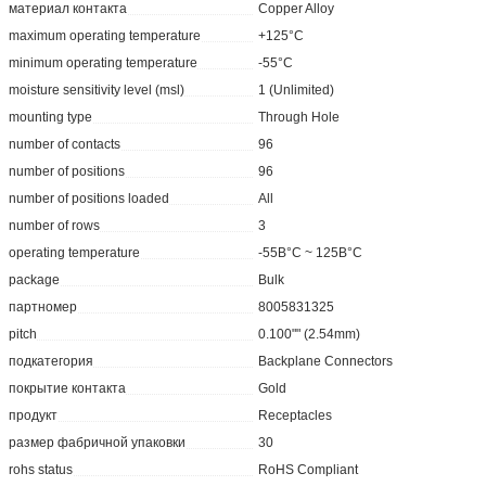
материал контакта
Copper Alloy
maximum operating temperature
+125°C
minimum operating temperature
-55°C
moisture sensitivity level (msl)
1 (Unlimited)
mounting type
Through Hole
number of contacts
96
number of positions
96
number of positions loaded
All
number of rows
3
operating temperature
-55В°C ~ 125В°C
package
Bulk
партномер
8005831325
pitch
0.100"" (2.54mm)
подкатегория
Backplane Connectors
покрытие контакта
Gold
продукт
Receptacles
размер фабричной упаковки
30
rohs status
RoHS Compliant