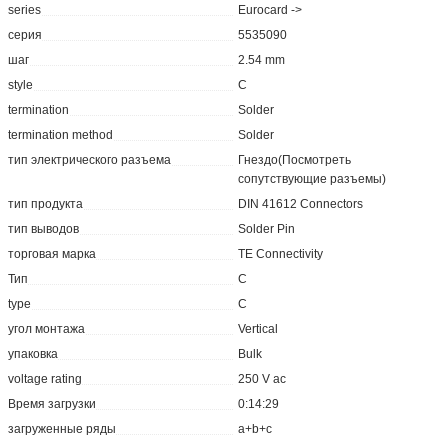
series
Eurocard ->
серия
5535090
шаг
2.54 mm
style
C
termination
Solder
termination method
Solder
тип электрического разъема
Гнездо(Посмотреть
сопутствующие разъемы)
тип продукта
DIN 41612 Connectors
тип выводов
Solder Pin
торговая марка
TE Connectivity
Тип
C
type
C
угол монтажа
Vertical
упаковка
Bulk
voltage rating
250 V ac
Время загрузки
0:14:29
загруженные ряды
a+b+c