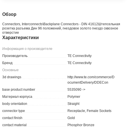
Обзор
Connectors, Interconnects\Backplane Connectors - DIN 41612Штепсельная
розетка разъема Дин 96 положений, гнездовое золото гнездо сквозное
отверстие
Характеристики
Информация о производителе
Производитель
TE Connectivity
Бренд
TE Connectivity
Основные
3d drawings
http://www.te.com/commerce/D
ocumentDelivery/DDECon
base product number
5535090 ->
Материал корпуса
Polymer
body orientation
Straight
connector type
Receptacle, Female Sockets
contact finish
Gold
contact material
Phosphor Bronze