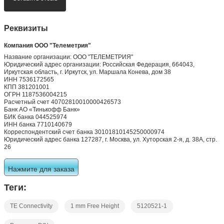
Реквизиты
Компания ООО "Телеметрия"
Название организации: ООО "ТЕЛЕМЕТРИЯ"
Юридический адрес организации: Российская Федерация, 664043,
Иркутская область, г. Иркутск, ул. Маршала Конева, дом 38
ИНН 7536172565
КПП 381201001
ОГРН 1187536004215
Расчетный счет 40702810010000426573
Банк АО «Тинькофф Банк»
БИК банка 044525974
ИНН банка 7710140679
Корреспондентский счет банка 30101810145250000974
Юридический адрес банка 127287, г. Москва, ул. Хуторская 2-я, д. 38А, стр.
26
Нажмите для заказа
Теги:
TE Connectivity
1 mm Free Height
5120521-1