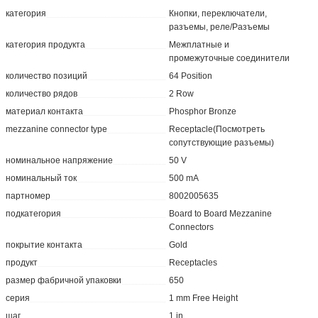
категория
Кнопки, переключатели,
разъемы, реле/Разъемы
категория продукта
Межплатные и
промежуточные соединители
количество позиций
64 Position
количество рядов
2 Row
материал контакта
Phosphor Bronze
mezzanine connector type
Receptacle(Посмотреть
сопутствующие разъемы)
номинальное напряжение
50 V
номинальный ток
500 mA
партномер
8002005635
подкатегория
Board to Board Mezzanine
Connectors
покрытие контакта
Gold
продукт
Receptacles
размер фабричной упаковки
650
серия
1 mm Free Height
шаг
1 in