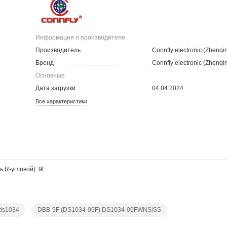
Информация о производителе
Производитель
Connfly electronic (Zhenqi
Бренд
Connfly electronic (Zhenqi
Основные
Дата загрузки
04.04.2024
Все характеристики
ь,R-угловой): 9F
ds1034
DBB-9F (DS1034-09F) DS1034-09FWNSiSS