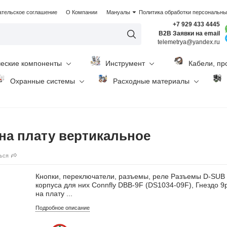
ательское соглашение
О Компании
Мануалы
Политика обработки персональн
+7 929 433 4445
B2B Заявки на email
telemetrya@yandex.ru
ческие компоненты
Инструмент
Кабели, пр
Охранные системы
Расходные материалы
 на плату вертикальное
ься
Кнопки, переключатели, разъемы, реле Разъемы D-SUB
корпуса для них Connfly DBB-9F (DS1034-09F), Гнездо 9
на плату ...
Подробное описание