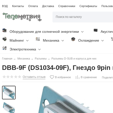
ВЭД
Контакты
Оплата
Доставка
Справочники
Сертификаты
Пользов
Оборудование для солнечной энергетики
Акусти
Майнинг
Механика
Охлаждение
Электротехника
Главная
→
Механика
→
Разъемы
→
Разъемы D-SUB и корпуса для них
DBB-9F (DS1034-09F), Гнездо 9pin
Оставить отзыв
В избранное
В сравнение
Поделит