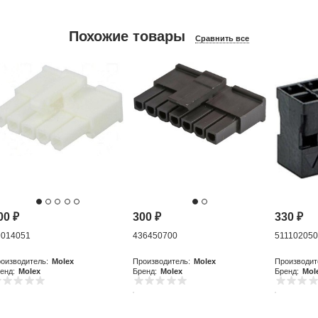
Похожие товары
Сравнить все
00
₽
300
₽
330
₽
9014051
436450700
51110205
оизводитель:
Molex
Производитель:
Molex
Производит
енд:
Molex
Бренд:
Molex
Бренд:
Mol