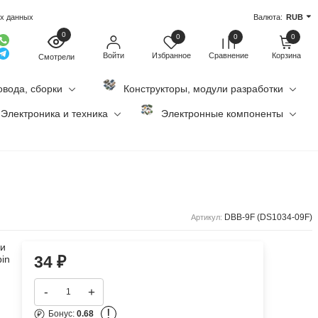
ых данных
Валюта:
RUB
0
0
0
0
Войти
Избранное
Сравнение
Корзина
Смотрели
овода, сборки
Конструкторы, модули разработки
Электроника и техника
Электронные компоненты
DBB-9F (DS1034-09F)
Артикул:
 и
34
₽
pin
-
+
!
Бонус:
0.68