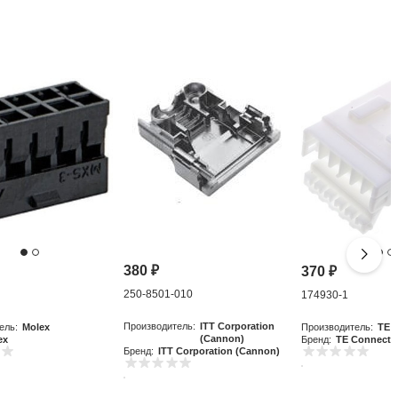
380
₽
370
₽
250-8501-010
0
174930-1
Производитель:
ITT Corporation
ель:
Molex
Производитель:
TE C
(Cannon)
ex
Бренд:
TE Connectiv
Бренд:
ITT Corporation (Cannon)