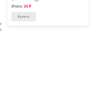
Итого:
34
₽
Купить
n)
n)