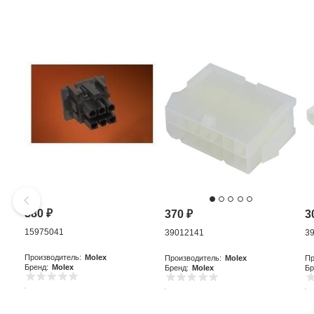
380
₽
370
₽
3
15975041
39012141
3
Производитель:
Molex
Производитель:
Molex
Пр
Бренд:
Molex
Бренд:
Molex
Бр