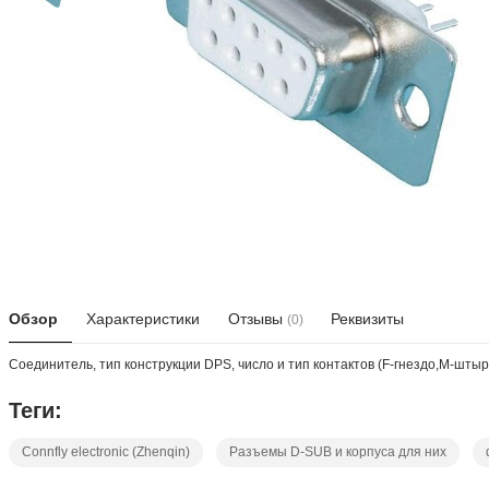
Обзор
Характеристики
Отзывы
Реквизиты
(0)
Соединитель, тип конструкции DPS, число и тип контактов (F-гнездо,M-штыр
Теги:
Connfly electronic (Zhenqin)
Разъемы D-SUB и корпуса для них