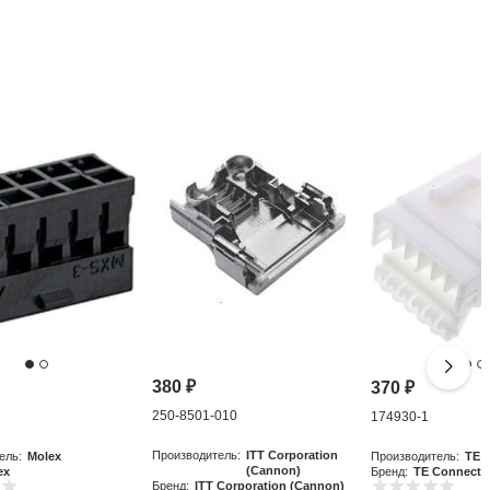
380
₽
370
₽
250-8501-010
0
174930-1
Производитель:
ITT Corporation
ель:
Molex
Производитель:
TE C
(Cannon)
ex
Бренд:
TE Connectiv
Бренд:
ITT Corporation (Cannon)