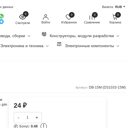
ых данных
Валюта:
RUB
0
0
0
0
Войти
Избранное
Сравнение
Корзина
Смотрели
овода, сборки
Конструкторы, модули разработки
Электроника и техника
Электронные компоненты
DB-15M (DS1033-15M)
Артикул:
 и
24
₽
 pin
-
+
!
Бонус:
0.48