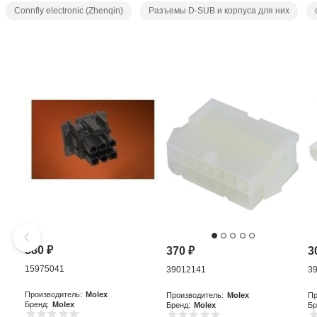
Connfly electronic (Zhenqin)
Разъемы D-SUB и корпуса для них
380
₽
370
₽
3
15975041
39012141
3
Производитель:
Molex
Производитель:
Molex
Пр
Бренд:
Molex
Бренд:
Molex
Бр