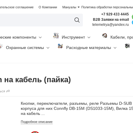
ательское соглашение
О Компании
Мануалы
Политика обработки персональн
+7 929 433 4445
B2B Заявки на email
telemetrya@yandex.ru
ческие компоненты
Инструмент
Кабели, пр
Охранные системы
Расходные материалы
 на кабель (пайка)
ься
Кнопки, переключатели, разъемы, реле Разъемы D-SUB
корпуса для них Connfly DB-15M (DS1033-15M), Вилка 15
на кабель ...
Подробное описание