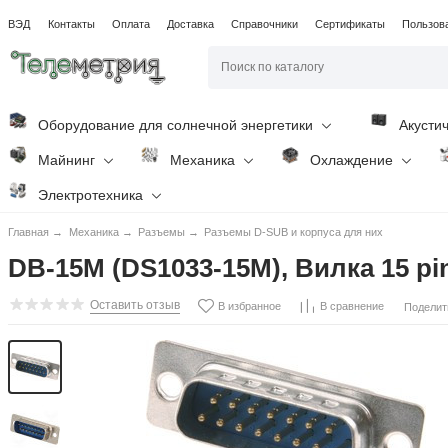
ВЭД
Контакты
Оплата
Доставка
Справочники
Сертификаты
Пользов
Оборудование для солнечной энергетики
Акусти
Майнинг
Механика
Охлаждение
Электротехника
Главная
→
Механика
→
Разъемы
→
Разъемы D-SUB и корпуса для них
DB-15M (DS1033-15M), Вилка 15 pin
Оставить отзыв
В избранное
В сравнение
Поделит