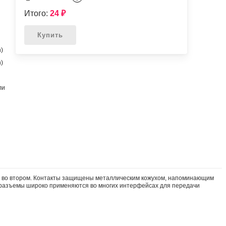
Итого:
24
₽
Купить
n)
n)
ли
чем во втором. Контакты защищены металлическим кожухом, напоминающим
M разъемы широко применяются во многих интерфейсах для передачи