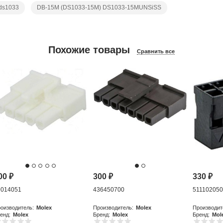
ds1033
DB-15M (DS1033-15M) DS1033-15MUNSiSS
Похожие товары
Сравнить все
00
₽
300
₽
330
₽
9014051
436450700
51110205
оизводитель:
Molex
Производитель:
Molex
Производит
енд:
Molex
Бренд:
Molex
Бренд:
Mol