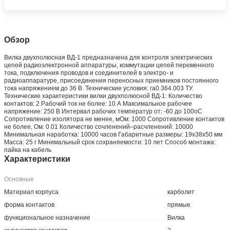
Обзор
Вилка двухполюсная ВД-1 предназначена для контроля электрических
цепей радиоэлектронной аппаратуры, коммутации цепей переменного
тока, подключения проводов и соединителей в электро- и
радиоаппаратуре, присоединения переносных приемников постоянного
тока напряжением до 36 В. Технические условия: га0.364.003 ТУ.
Технические характеристики вилки двухполюсной ВД-1: Количество
контактов: 2 Рабочий ток не более: 10 А Максимальное рабочее
напряжение: 250 В Интервал рабочих температур от: -60 до 100oС
Сопротивление изолятора не менее, мОм: 1000 Сопротивление контактов
не более, Ом: 0.01 Количество сочленений–расчленений: 10000
Минимальная наработка: 10000 часов Габаритные размеры: 19х38х50 мм
Масса: 25 г Минимальный срок сохраняемости: 10 лет Способ монтажа:
пайка на кабель
Характеристики
Основные
Материал корпуса
карболит
форма контактов
прямые
функциональное назначение
Вилка