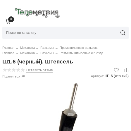
0
Главная
→
Механика
→
Разъемы
→
Промышленные разъемы
Главная
→
Механика
→
Разъемы
→
Разъемы штыревые и гнезда
Ш1.6 (черный), Штепсель
Оставить отзыв
Ш1.6 (черный)
Артикул:
Поделиться