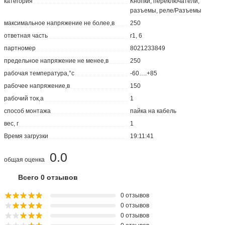
категория
Кнопки, переключатели,
разъемы, реле/Разъемы
максимальное напряжение не более,в
250
ответная часть
г1, 6
партномер
8021233849
предельное напряжение не менее,в
250
рабочая температура,°с
-60….+85
рабочее напряжение,в
150
рабочий ток,а
1
способ монтажа
пайка на кабель
вес, г
1
Время загрузки
19:11:41
0.0
общая оценка
Всего 0 отзывов
0 отзывов
0 отзывов
0 отзывов