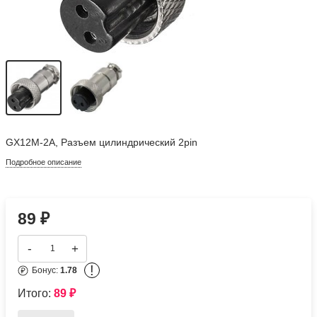
GX12M-2A, Разъем цилиндрический 2pin
Подробное описание
89
₽
-
+
!
Бонус:
1.78
Итого:
89
₽