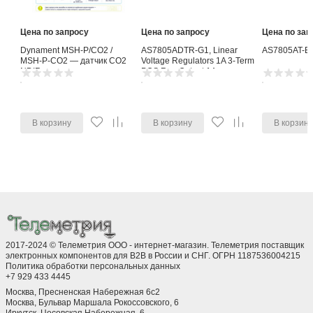
Цена по запросу
Цена по запросу
Цена по зап
Dynament MSH-P/CO2 /
AS7805ADTR-G1, Linear
AS7805AT-E
MSH-P-CO2 — датчик CO2
Voltage Regulators 1A 3-Term
NDIR
POS Reg Output 1A
В корзину
В корзину
В корзин
2017-2024 © Телеметрия ООО - интернет-магазин. Телеметрия поставщик
электронных компонентов для B2B в России и СНГ. ОГРН 1187536004215
Политика обработки персональных данных
+7 929 433 4445
Москва, Пресненская Набережная 6с2
Москва, ​Бульвар Маршала Рокоссовского, 6
Иркутск, ​Цесовская Набережная, 6