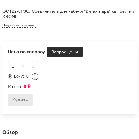
Цена по запросу
-
+
!
Бонус:
0
Итого:
0
₽
Купить
Обзор
► Купить GCT22-8P8C, Соединитель для кабеля "Витая
пара" кат. 5е, тип KRONE
в интернет-магазине ООО
«Телеметрия».
■ Категория:
★
Цена: 0 руб.
Почему выбирают нас: