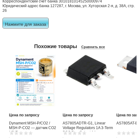
Цена по запросу
Цена по запросу
Цена по зап
Dynament MSH-P/CO2 /
AS7805ADTR-G1, Linear
AS7805AT-E
MSH-P-CO2 — датчик CO2
Voltage Regulators 1A 3-Term
NDIR
POS Reg Output 1A
В корзину
В корзину
В корзин