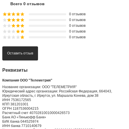
Оставить отзыв
Реквизиты
Компания ООО "Телеметрия"
Название организации: ООО "ТЕЛЕМЕТРИЯ"
Юридический адрес организации: Российская Федерация, 664043,
Иркутская область, г. Иркутск, ул. Маршала Конева, дом 38
ИНН 7536172565
КПП 381201001
ОГРН 1187536004215
Расчетный счет 40702810010000426573
Банк АО «Тинькофф Банк»
БИК банка 044525974
ИНН банка 7710140679
Корреспондентский счет банка 30101810145250000974
Юридический адрес банка 127287, г. Москва, ул. Хуторская 2-я, д. 38А, стр.
26
Нажмите для заказа
Похожие товары
Сравнить все