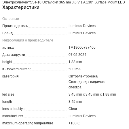
артикул
TM19000787405
Дата загрузки
07.05.2024
height
1.88 mm
if - forward current
500 mA
категория
Оптоэлектроника/
Светодиоды видимого
спектра
led size
3.45 mm x 3.45 mm x 1.88 mm
length
3.45 mm
lens color/style
Clear
manufacturer
Luminus Devices
maximum operating temperature
+100 C
minimum operating temperature
-40 C
mounting style
SMD/SMT
package / case
SMD-2
packaging
Cut Tape
партномер
8002073828
power rating
875 mW
product category
High Power LEDs-Single Color