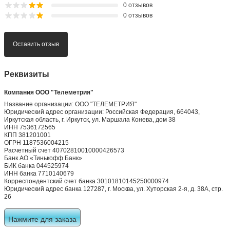
Компания ООО "Телеметрия"
Название организации: ООО "ТЕЛЕМЕТРИЯ"
Юридический адрес организации: Российская Федерация, 664043,
Иркутская область, г. Иркутск, ул. Маршала Конева, дом 38
ИНН 7536172565
КПП 381201001
ОГРН 1187536004215
Расчетный счет 40702810010000426573
Банк АО «Тинькофф Банк»
БИК банка 044525974
ИНН банка 7710140679
Корреспондентский счет банка 30101810145250000974
Юридический адрес банка 127287, г. Москва, ул. Хуторская 2-я, д. 38А, стр.
26
Нажмите для заказа
Теги:
Luminus Devices
Мощные светодиоды
SST-10-UV-A130-E365-00