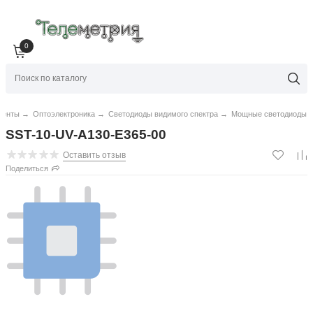
0
ненты
→
Оптоэлектроника
→
Светодиоды видимого спектра
→
Мощные светодиоды
SST-10-UV-A130-E365-00
Оставить отзыв
Поделиться
Оптоэлектроника Светодиоды видимого спектра Мощные
Luminus Devices SST-10-UV-A130-E365-00
Подробное описание
3 200
₽