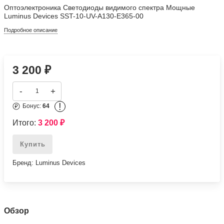
-
+
!
Бонус:
64
Итого:
3 200
₽
Купить
Бренд: Luminus Devices
Обзор
ЭлектроэлементSST-10 Ultraviolet 365 nm 3.6 V 1 A 130° Surface Mount LED
Характеристики
Основные
Производитель
Luminus Devices
Бренд
Luminus Devices
Информация о производителе